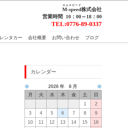
エムスピード
M-speed
株式会社
営業時間 10：00～18：00
TEL:0776-89-0337
ーニングから自動車の鈑
レンタカー
会社概要
お問い合わせ
ブログ
す。
EED株式会社】
カレンダー
2026 年 8 月
月
火
水
木
金
土
日
1
2
3
4
5
6
7
8
9
10
11
12
13
14
15
16