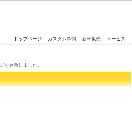
・ハイラックスのカスタム・チュ
トップページ
カスタム事例
新車販売
サービス
自動車の鈑金・塗装、新車、中古車の販売まで、あらゆる車に関する業務をしていま
販売までハイエース専門店【M-SP
ジを更新しました。
。