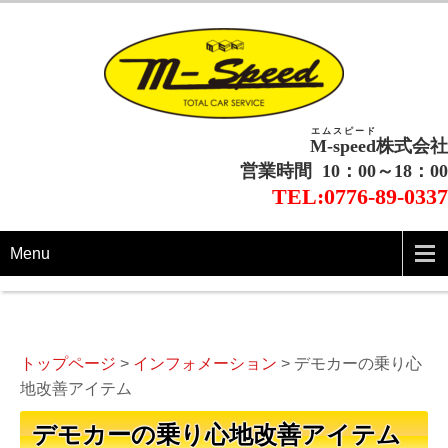
福井・石川でハイエース・ハイ
エムスピード
福井でハイエース・ハイラックスのカスタム・チューニングから自動車の鈑金・塗
M-speed
株式会社
ラックスのカスタム・チューニ
装、新車、中古車の販売まで、あらゆる車に関する業務をしています。
営業時間 10：00～18：00
ングから自動車の鈑金・塗装、
TEL:0776-89-0337
新車、中古車の販売までハイエ
ース専門店【M-SPEED株式会社】
Menu
トップページ
>
インフォメーション
>
デモカーの乗り心
地改善アイテム
デモカーの乗り心地改善アイテム